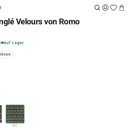
l
inglé Velours von Romo
t
Auf Lager
skose
01