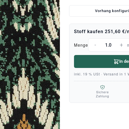
Vorhang konfigur
Stoff kaufen
251,60 €
/
-
+
Menge
In d
inkl. 19 % USt · Versand in 1
Sichere
Zahlung