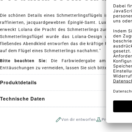
Die schönen Details eines Schmetterlingsflügels im Art-Deco-
raffinierten, jacquardgewebten Épinglé-Samt. Luxuriös in der
erweckt Lolana die Pracht des Schmetterlings zum Leben. V
Schmetterlingsflügel wurde das Lolana-Design ursprünglic
fließendes Abendkleid entworfen das die kräftige Farbe und d
auf dem Flügel eines Schmetterlings nachahmt."
Bitte beachten Sie:
Die Farbwiedergabe am Bildschir
Enttäuschungen zu vermeiden, lassen Sie sich bitte vorab ein
Produktdetails
Technische Daten
Von dir entworfen
Produktion auf 