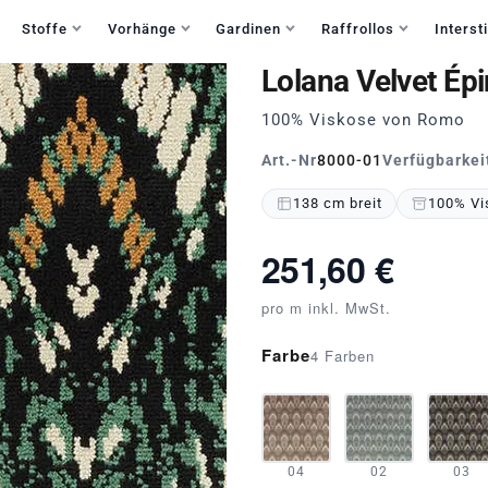
Haben Sie Fragen?
+49 30 235 903 858
Mo-Fr 9:30-15:30
Stoffe
Vorhänge
Gardinen
Raffrollos
Intersti
Lolana Velvet Ép
100% Viskose von Romo
Art.-Nr
8000-01
Verfügbarkei
138 cm breit
100% Vi
251,60 €
pro m inkl. MwSt.
Farbe
4 Farben
04
02
03