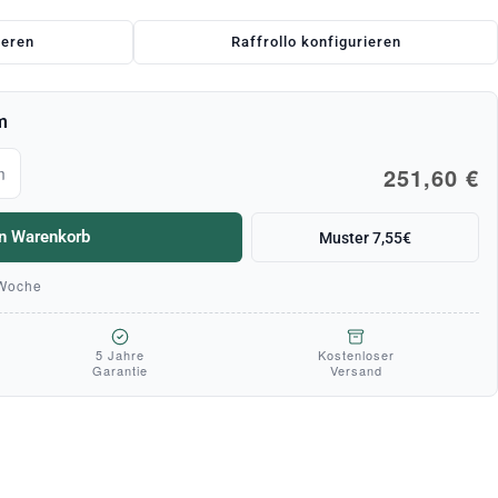
ieren
Raffrollo konfigurieren
m
251,60 €
m
en Warenkorb
Muster 7,55€
 Woche
5 Jahre
Kostenloser
Garantie
Versand