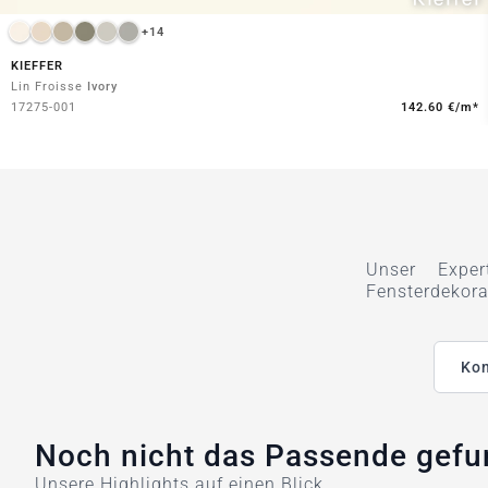
+14
KIEFFER
Lin Froisse
Ivory
17275-001
142.60 €/m*
Unser Exper
Fensterdekora
Kon
Noch nicht das Passende gef
Unsere Highlights auf einen Blick