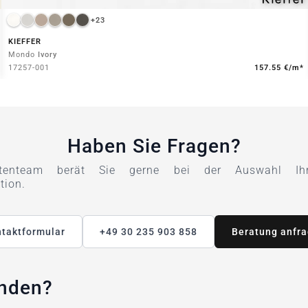
+23
KIEFFER
Mondo
Ivory
17257-001
157.55 €/m*
Haben Sie Fragen?
tenteam berät Sie gerne bei der Auswahl Ihre
tion.
taktformular
+49 30 235 903 858
Beratung anfr
unden?