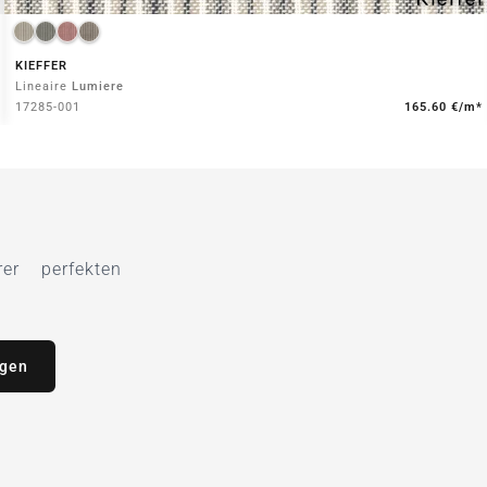
KIEFFER
Lineaire
Lumiere
17285-001
165.60 €/m*
r perfekten
agen