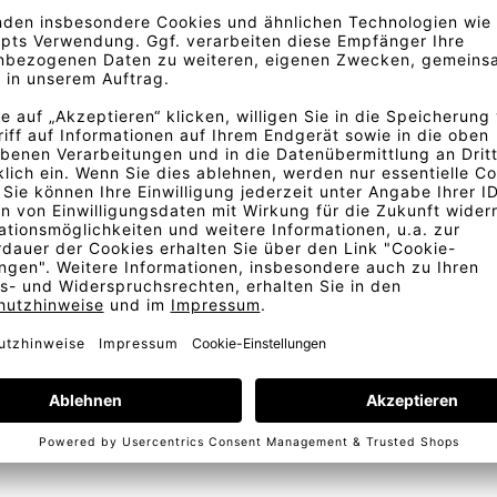
Stil, eingefangen durch einen
 Textur und reich an Farben,
erzaubert vom Schwingen der
h von Temperley London als
ie einzigartigen Markierungen
m ist nie ganz exakt. Um
 Stoffmuster zukommen.
Bestellung
Kostenlose Lieferung
Telefonische Beratung
In D