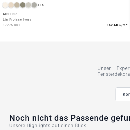
+14
KIEFFER
Lin Froisse
Ivory
17275-001
142.60 €/m*
Unser Exper
Fensterdekora
Kon
Noch nicht das Passende gef
Unsere Highlights auf einen Blick