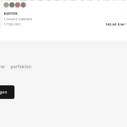
KIEFFER
Lineaire
Lumiere
17285-001
165.60 €/m*
r perfekten
agen