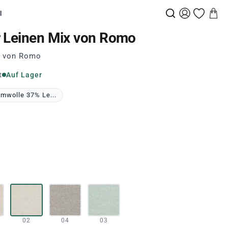
l
r Leinen Mix von Romo
n von Romo
t
Auf Lager
mwolle 37% Le...
02
04
03