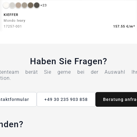
+23
KIEFFER
Mondo
Ivory
17257-001
157.55 €/m*
Haben Sie Fragen?
tenteam berät Sie gerne bei der Auswahl Ihre
tion.
taktformular
+49 30 235 903 858
Beratung anfr
unden?