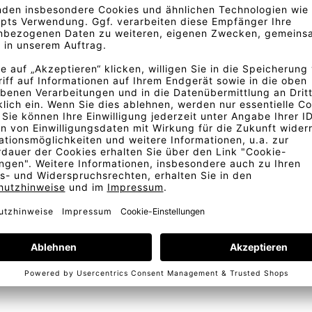
bewährten Bestseller Qualität
ben.
. Fordern Sie am besten ein
Bestellung
Kostenlose Lieferung
Telefonische Beratung
In D