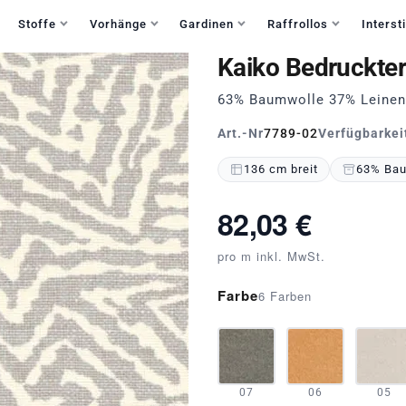
Haben Sie Fragen?
+49 30 235 903 858
Mo-Fr 9:30-15:30
Stoffe
Vorhänge
Gardinen
Raffrollos
Intersti
Kaiko Bedruckte
63% Baumwolle 37% Leine
Art.-Nr
7789-02
Verfügbarkei
136 cm breit
63% Bau
82,03 €
pro m inkl. MwSt.
Farbe
6 Farben
07
06
05