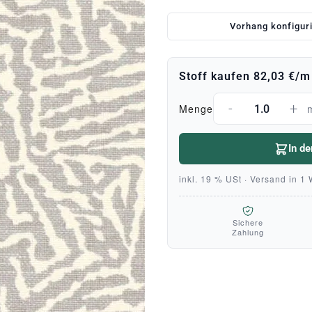
Vorhang konfigur
Stoff kaufen
82,03 €
/m
-
+
Menge
In d
inkl. 19 % USt · Versand in 1
Sichere
Zahlung