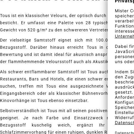
Tous ist ein klassischer Velours, der optisch durch seinen mat
besticht. Er umfasst eine Palette von 28 typischen Velours
Gewicht von 520 g/m² zu den schwereren Vertretern seiner Art
Der vielseitige Samtstoff eignet sich mit 100.000 Scheuert
Bezugsstoff. Darüber hinaus erreicht Tous in der Schalla
Bewertung und ist damit ideal für akustisch anspruchsvolle U
der flammhemmende Veloursstoff auch als Akustikstoff.
Als schwer entflammbarer Samtstoff ist Tous auch für den Obj
Restaurants, Bars und Hotels, die einen schwer entflammbaren
suchen, treffen mit Tous eine ausgezeichnete Wahl. Als T
Eingangsbereich oder als klassischer Bühnenvorhang aus Sa
Kinovorhänge ist Tous ebenso einsetzbar.
Selbstverständlich ist Tous mit all seinen positiven Eigenscha
geeignet. Je nach Farbe und Einsatzzweck macht Tous
Bezugsstoff kuschelig weich, ergänzt Ihr Heimkin
Schlafzimmervorhang für einen ruhigen, dunklen Raum.