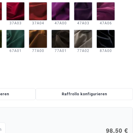
37A03
37A04
47A00
47A03
47A06
67A01
77A00
77A01
77A02
87A00
ieren
Raffrollo konfigurieren
98,50 €
m