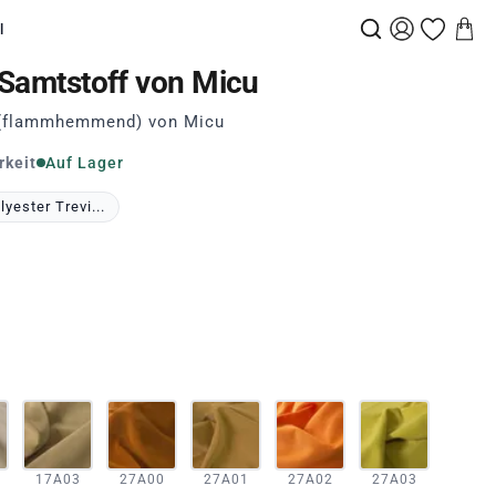
l
r Samtstoff von Micu
S (flammhemmend) von Micu
rkeit
Auf Lager
yester Trevi...
17A03
27A00
27A01
27A02
27A03