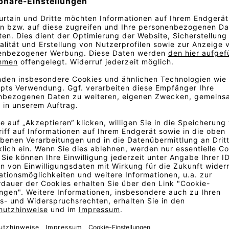
ten Glanz und den dichten Flor
farben und gehört mit einem
.
ouren als strapazierfähiger
bsorberklasse A die höchste
mgebungen. Somit eignet sich
ektbereich bestens geeignet.
 B1 zertifizierten Samtstoff
ürvorhang gegen Zugluft im
mt für Theatervorhänge oder
ften auch für den Wohnbereich
 Ihre Couchlandschaft als
o oder sorgt als Dimout