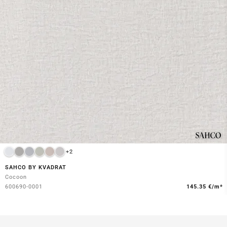
+2
SAHCO BY KVADRAT
Cocoon
600690-0001
145.35 €/m*