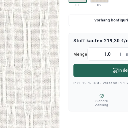
01
02
Vorhang konfigur
Stoff kaufen
219,30 €
/
-
+
Menge
In d
inkl. 19 % USt · Versand in 1
Sichere
Zahlung