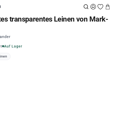
l
tes transparentes Leinen von Mark-
ander
it
Auf Lager
inen