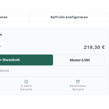
ieren
Raffrollo konfigurieren
m
219,30 €
m
en Warenkorb
Muster 6,58€
 Woche
5 Jahre
Kostenloser
Garantie
Versand