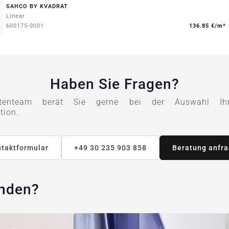
SAHCO BY KVADRAT
Linear
600175-0001
136.85 €/m*
Haben Sie Fragen?
tenteam berät Sie gerne bei der Auswahl Ihre
tion.
taktformular
+49 30 235 903 858
Beratung anfr
unden?