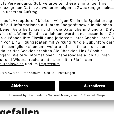
dieses feingliedrige Muster
sign werden erzielt durch den
ern und die Farbtreue zu
offes auf dem Bild abweichen
Bestellung
Kostenlose Lieferung
Telefonische Beratung
In D
gefallen