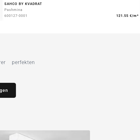
SAHCO BY KVADRAT
Pashmina
600127-0001
121.55 €/m*
r perfekten
agen