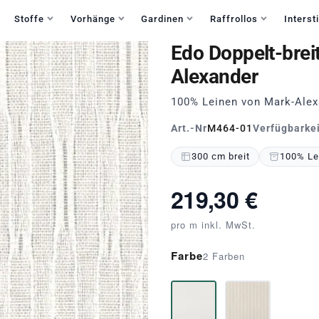
Haben Sie Fragen?
+49 30 235 903 858
Mo-Fr 9:30-15:30
Stoffe
Vorhänge
Gardinen
Raffrollos
Intersti
Edo Doppelt-brei
Alexander
100% Leinen von Mark-Alex
Art.-Nr
M464-01
Verfügbarke
300 cm breit
100% Le
219,30 €
pro m inkl. MwSt.
Farbe
2 Farben