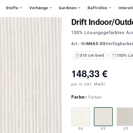
Haben Sie Fragen?
+49 30 235 903 858
Mo-Fr 9:30-15:30
Stoffe
Vorhänge
Gardinen
Raffrollos
Intersti
Drift Indoor/Out
100% Lösungsgefärbtes Acr
Art.-Nr
M665-03
Verfügbarke
310 cm breit
100% Lö
148,33 €
pro m inkl. MwSt.
Farbe
3 Farben
04
03
05