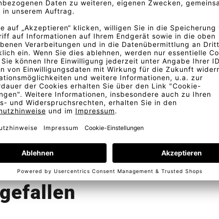
ein zartes, offenes Gewebe in
n, eleganten Tönen.
. Fordern Sie am besten ein
Bestellung
Kostenlose Lieferung
Telefonische Beratung
In D
gefallen