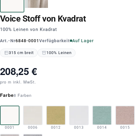
Voice Stoff von Kvadrat
100% Leinen von Kvadrat
Art.-Nr
6848-0001
Verfügbarkeit
Auf Lager
315 cm breit
100% Leinen
208,25 €
pro m inkl. MwSt.
Farbe
8 Farben
0001
0006
0012
0013
0014
0015