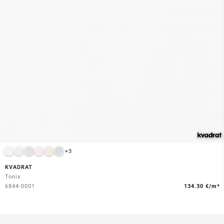
+3
KVADRAT
Tonix
6844-0001
134.30 €/m*