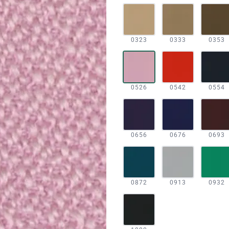
0323
0333
0353
0526
0542
0554
0656
0676
0693
0872
0913
0932