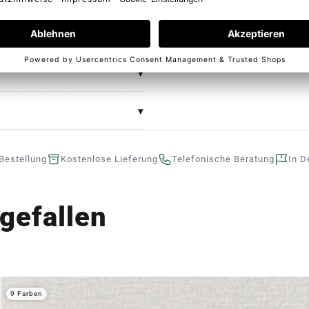
ern und die Farbtreue zu
offes auf dem Bild abweichen
Bestellung
Kostenlose Lieferung
Telefonische Beratung
In D
gefallen
9 Farben