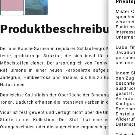
Produktbeschreibung
Der aus Bouclé-Garnen in regulärer Schlaufengröße gewebte Vid
feste, grobkörnige Struktur, die sich ideal für die grafis
Möbelstoffen eignet. Der ursprünglich von Fanny Aronsen de
Raf Simons in einer neuen Farbpalette aufgelegt. Die Nu
Jadegrün, Himbeerrosa und Irisblau bis hin zu Backstein- un
Naturtönen.
Das leichte Satinfinish der Oberfläche der Bindung kontrastier
Tönen. Dadurch erhalten die intensiven Farben in dem Sortiment
Vidar ist fest gewebt und verfügt nicht über die Unregelmäßigk
Stoffe in der Kollektion. Der Stoff hat eine einladende S
Orangenschalen oder die angenehme engmaschige Struktur des 