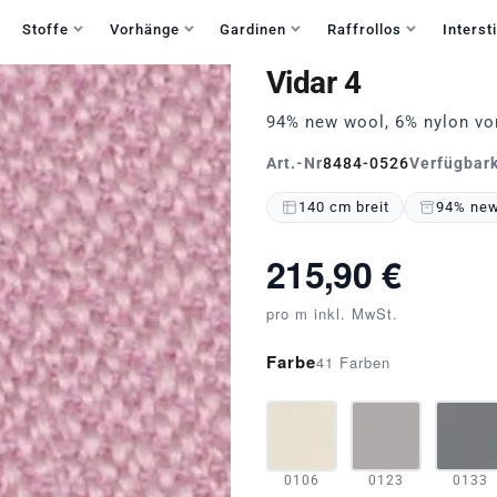
Haben Sie Fragen?
+49 30 235 903 858
Mo-Fr 9:30-15:30
Stoffe
Vorhänge
Gardinen
Raffrollos
Intersti
Vidar 4
94% new wool, 6% nylon vo
Art.-Nr
8484-0526
Verfügbark
140 cm breit
94% new 
215,90 €
pro m inkl. MwSt.
Farbe
41 Farben
0106
0123
0133