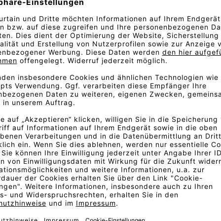
ar 4 verfügt über eine tiefe,
che Verwendung von Farbe in
signte Stoff Vidar wurde von
ancen reichen von frischem
d Erdfarben sowie schlichten
t in der Tiefe mit den dunklen
 eine facettenreiche Fülle.
eiten wie die anderen Bouclé-
truktur, die an Brombeeren,
Lieblingspullovers erinnert.