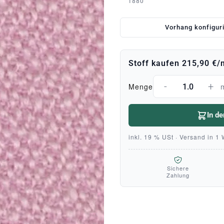
1880
Vorhang konfigur
Stoff kaufen
215,90 €
/
-
+
Menge
In d
inkl. 19 % USt · Versand in 1
Sichere
Zahlung