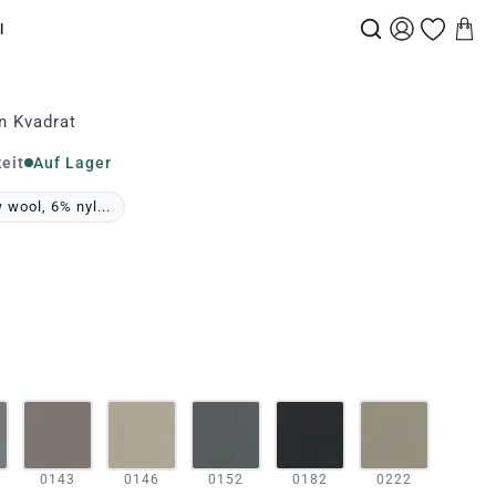
l
n Kvadrat
eit
Auf Lager
wool, 6% nyl...
0143
0146
0152
0182
0222