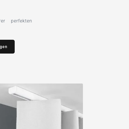
r perfekten
agen