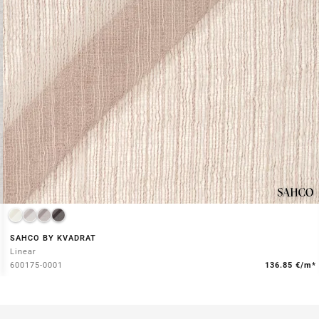
SAHCO BY KVADRAT
Linear
600175-0001
136.85 €/m*