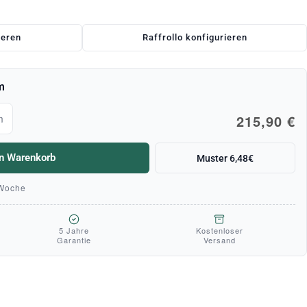
ieren
Raffrollo konfigurieren
m
215,90 €
m
en Warenkorb
Muster 6,48€
 Woche
5 Jahre
Kostenloser
Garantie
Versand