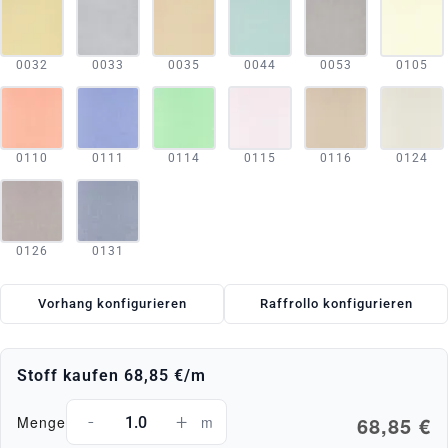
0032
0033
0035
0044
0053
0105
0110
0111
0114
0115
0116
0124
0126
0131
Vorhang konfigurieren
Raffrollo konfigurieren
Stoff kaufen
68,85 €
/m
-
+
68,85 €
Menge
m