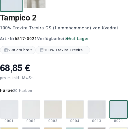
Tampico 2
100% Trevira Trevira CS (flammhemmend) von Kvadrat
Art.-Nr
6817-0021
Verfügbarkeit
Auf Lager
298 cm breit
100% Trevira Trevira...
68,85 €
pro m inkl. MwSt.
Farbe
20 Farben
0001
0002
0003
0004
0013
0021