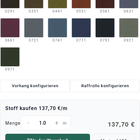
0291
0351
0441
0551
0581
0631
0661
0721
0741
0771
0791
0921
0971
Vorhang konfigurieren
Raffrollo konfigurieren
Stoff kaufen
137,70 €
/m
-
+
137,70 €
Menge
m