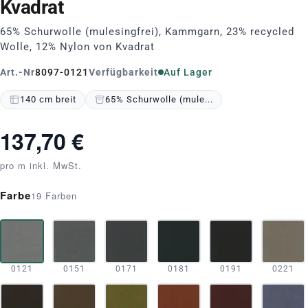
Kvadrat
65% Schurwolle (mulesingfrei), Kammgarn, 23% recycled
Wolle, 12% Nylon von Kvadrat
Art.-Nr
8097-0121
Verfügbarkeit
Auf Lager
140 cm breit
65% Schurwolle (mule...
137,70 €
pro m inkl. MwSt.
Farbe
19 Farben
0121
0151
0171
0181
0191
0221