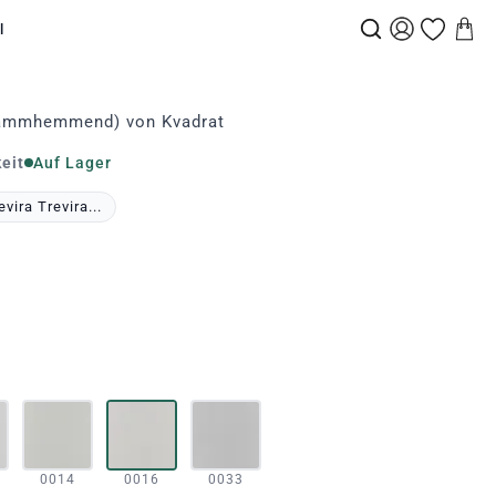
l
flammhemmend) von Kvadrat
eit
Auf Lager
vira Trevira...
0014
0016
0033