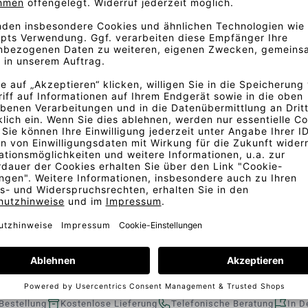
es leicht fliessenden und
toffs ist sowohl dezent als
uf der transparenten Gaze
 variieren können, empfehlen
es Stoffes zu prüfen.
Bestellung
Kostenlose Lieferung
Telefonische Beratung
In D