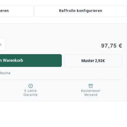
ieren
Raffrollo konfigurieren
97,75 €
m
en Warenkorb
Muster 2,93€
 Woche
5 Jahre
Kostenloser
Garantie
Versand