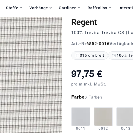
Haben Sie Fragen?
+49 30 235 903 858
Mo-Fr 9:30-15:30
Stoffe
Vorhänge
Gardinen
Raffrollos
Intersti
Regent
100% Trevira Trevira CS (
Art.-Nr
6852-0016
Verfügbark
315 cm breit
100% Tre
97,75 €
pro m inkl. MwSt.
Farbe
6 Farben
0011
0012
0013