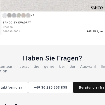
+2
SAHCO BY KVADRAT
Cocoon
600690-0001
145.35 €/m*
Haben Sie Fragen?
tenteam berät Sie gerne bei der Auswahl Ihre
tion.
taktformular
+49 30 235 903 858
Beratung anfr