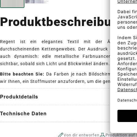
Produktbeschreibung
Regent ist ein elegantes Textil mit der Ästhetik ein
durchscheinenden Kettengewebes. Der Ausdruck des Vorhangs
auch dynamisch: edle metallische Farbnuancen werden a
sichtbar, sobald sich Licht und Blickwinkel ändern.
Bitte beachten Sie:
Da Farben je nach Bildschirmdarstellung
wir Ihnen, ein Stoffmuster anzufordern, um die genaue Farbe d
Produktdetails
Technische Daten
Von dir entworfen
Produktion auf 