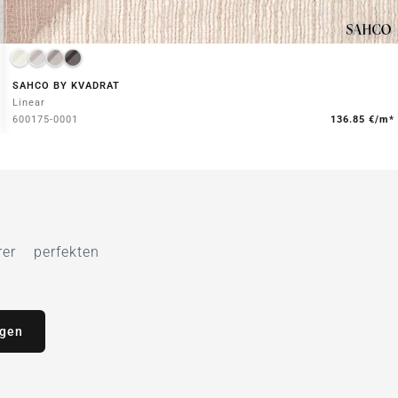
SAHCO BY KVADRAT
Linear
600175-0001
136.85 €/m*
r perfekten
agen