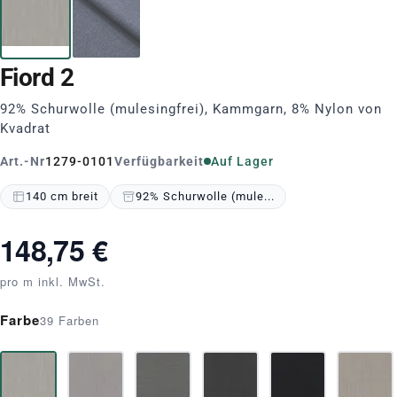
Fiord 2
92% Schurwolle (mulesingfrei), Kammgarn, 8% Nylon von
Kvadrat
Art.-Nr
1279-0101
Verfügbarkeit
Auf Lager
140 cm breit
92% Schurwolle (mule...
148,75 €
pro m inkl. MwSt.
Farbe
39 Farben