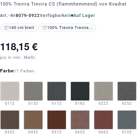
100% Trevira Trevira CS (flammhemmend) von Kvadrat
Art.-Nr
8079-0922
Verfügbarkeit
Auf Lager
140 cm breit
100% Trevira Trevira...
118,15 €
pro m inkl. MwSt.
Farbe
17 Farben
0112
0132
0172
0182
0222
0252
0352
0452
0572
0652
0662
0722