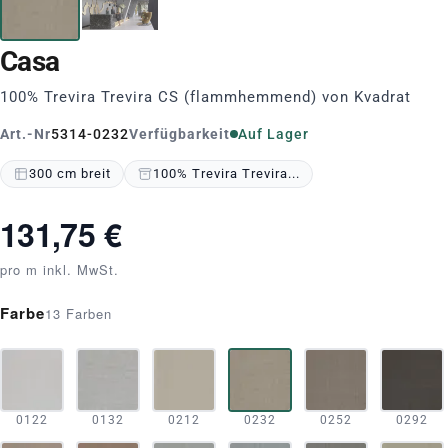
Casa
100% Trevira Trevira CS (flammhemmend) von Kvadrat
Art.-Nr
5314-0232
Verfügbarkeit
Auf Lager
300 cm breit
100% Trevira Trevira...
131,75 €
pro m inkl. MwSt.
Farbe
13 Farben
0122
0132
0212
0232
0252
0292