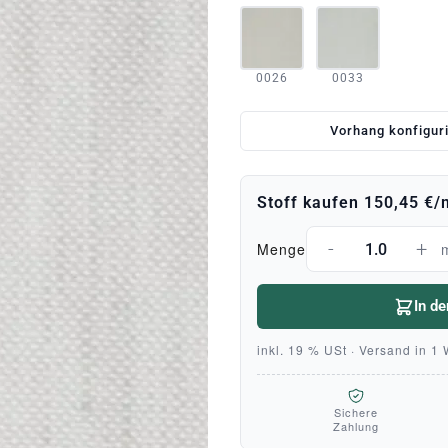
0026
0033
Vorhang konfigur
Stoff kaufen
150,45 €
/
-
+
Menge
In d
inkl. 19 % USt · Versand in 1
Sichere
Zahlung