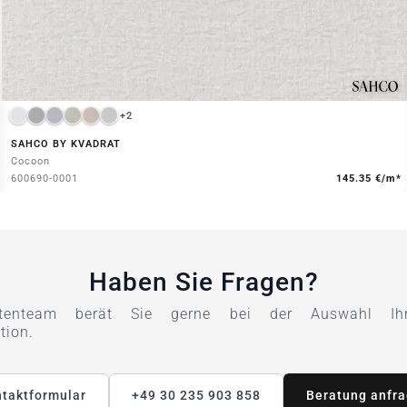
+2
SAHCO BY KVADRAT
Cocoon
600690-0001
145.35 €/m*
Haben Sie Fragen?
tenteam berät Sie gerne bei der Auswahl Ihre
tion.
taktformular
+49 30 235 903 858
Beratung anfr