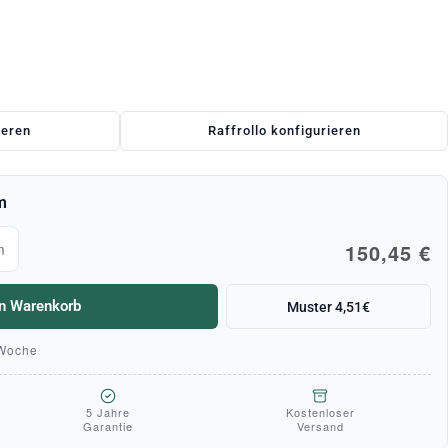
ieren
Raffrollo konfigurieren
m
150,45 €
m
en Warenkorb
Muster 4,51€
 Woche
5 Jahre
Kostenloser
Garantie
Versand