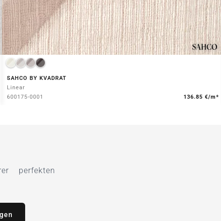
SAHCO BY KVADRAT
Linear
600175-0001
136.85 €/m*
r perfekten
agen