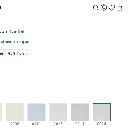
l
von Kvadrat
eit
Auf Lager
en, 45% Poly...
0006
0011
0013
0014
0025