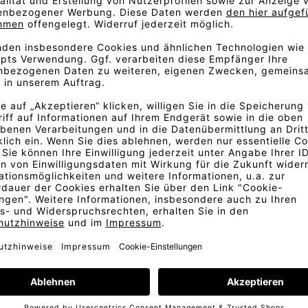
ner. Die Materialkombination
en mit den funktionalen
 zurückhaltend und vielseitig
arstellung der Stofffarben.
d abweichen. Für eine exakte