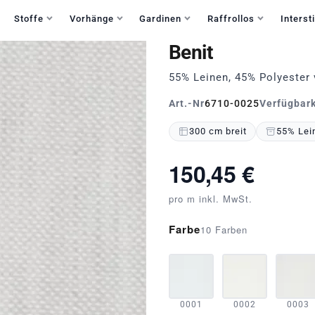
Haben Sie Fragen?
+49 30 235 903 858
Mo-Fr 9:30-15:30
Stoffe
Vorhänge
Gardinen
Raffrollos
Intersti
Benit
55% Leinen, 45% Polyester 
Art.-Nr
6710-0025
Verfügbark
300 cm breit
55% Lein
150,45 €
pro m inkl. MwSt.
Farbe
10 Farben
0001
0002
0003