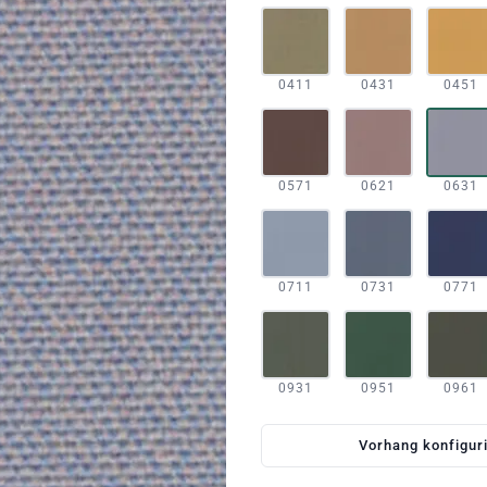
0411
0431
0451
0571
0621
0631
0711
0731
0771
0931
0951
0961
Vorhang konfigur