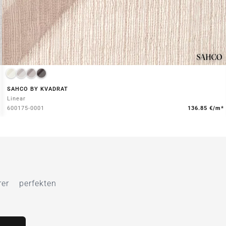
SAHCO BY KVADRAT
Linear
600175-0001
136.85 €/m*
r perfekten