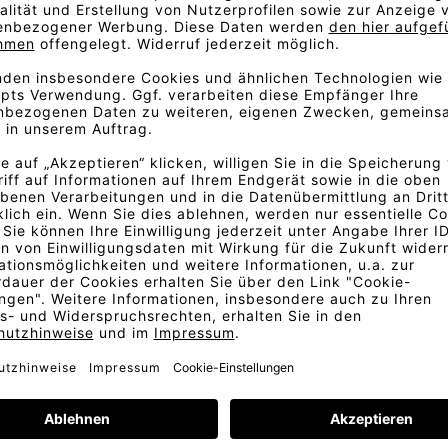
Odgaard. Er fällt besonders
n Farbmischungen ins Auge.
enden melierten Designs der
rd ist dies mithilfe einer
rne – die jeweils zwei Farben
tlas die Farben nicht in den
Muster durch die Struktur des
aubliche Farbintensität und
m ist nie ganz exakt. Um
 Stoffmuster zukommen.