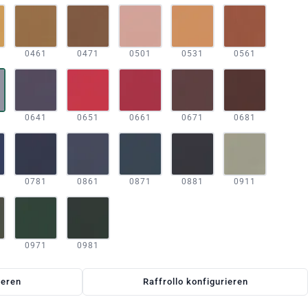
0461
0471
0501
0531
0561
0641
0651
0661
0671
0681
0781
0861
0871
0881
0911
0971
0981
ieren
Raffrollo konfigurieren