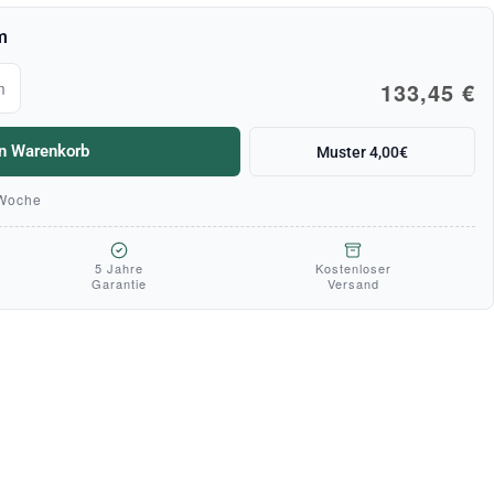
m
133,45 €
m
en Warenkorb
Muster 4,00€
 Woche
5 Jahre
Kostenloser
Garantie
Versand