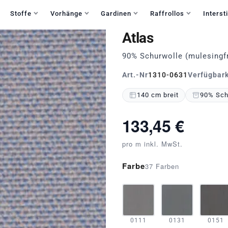
Haben Sie Fragen?
+49 30 235 903 858
Mo-Fr 9:30-15:30
Stoffe
Vorhänge
Gardinen
Raffrollos
Intersti
Atlas
90% Schurwolle (mulesingf
Art.-Nr
1310-0631
Verfügbark
140 cm breit
90% Schu
133,45 €
pro m inkl. MwSt.
Farbe
37 Farben
0111
0131
0151