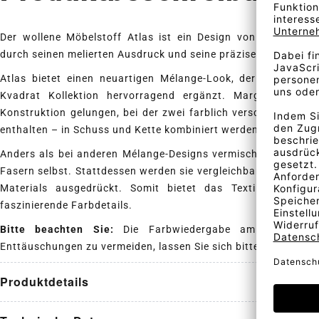
Der wollene Möbelstoff Atlas ist ein Design von Margrethe 
durch seinen melierten Ausdruck und seine präzise nuancierte
Atlas bietet einen neuartigen Mélange-Look, der die besteh
Kvadrat Kollektion hervorragend ergänzt. Margrethe Odgaa
Konstruktion gelungen, bei der zwei farblich verschiedene Ga
enthalten – in Schuss und Kette kombiniert werden.
Anders als bei anderen Mélange-Designs vermischen sich bei A
Fasern selbst. Stattdessen werden sie vergleichbar mit einem 
Materials ausgedrückt. Somit bietet das Textil eine ungl
faszinierende Farbdetails.
Bitte beachten Sie:
Die Farbwiedergabe am Bildschir
Enttäuschungen zu vermeiden, lassen Sie sich bitte vorab ein
Produktdetails