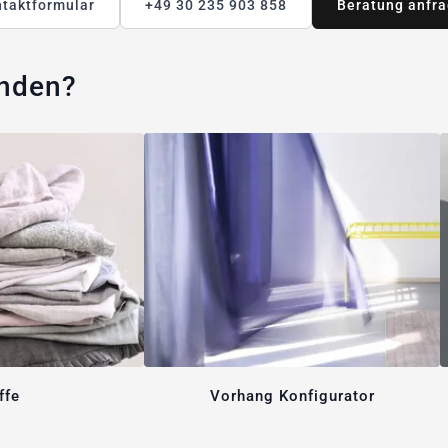
taktformular
+49 30 235 903 858
Beratung anfr
unden?
ffe
Vorhang Konfigurator