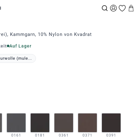
l
rei), Kammgarn, 10% Nylon von Kvadrat
eit
Auf Lager
rwolle (mule...
0161
0181
0361
0371
0391