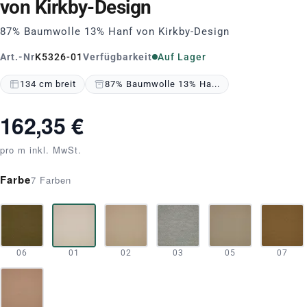
von Kirkby-Design
87% Baumwolle 13% Hanf von Kirkby-Design
Art.-Nr
K5326-01
Verfügbarkeit
Auf Lager
134 cm breit
87% Baumwolle 13% Ha...
162,35 €
pro m inkl. MwSt.
Farbe
7 Farben
06
01
02
03
05
07