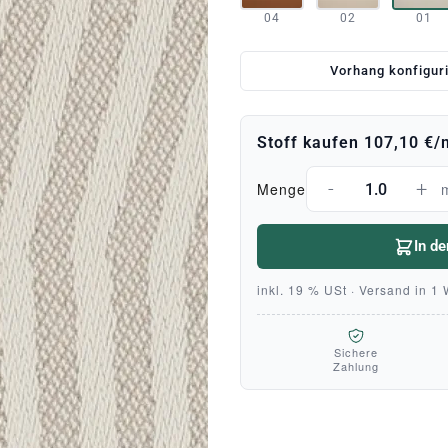
04
02
01
Vorhang konfigur
Stoff kaufen
107,10 €
/
-
+
Menge
In d
inkl. 19 % USt · Versand in 1
Sichere
Zahlung