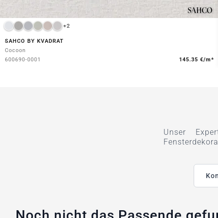
+2
SAHCO BY KVADRAT
Cocoon
600690-0001
145.35 €/m*
Unser Exper
Fensterdekora
Kon
Noch nicht das Passende gef