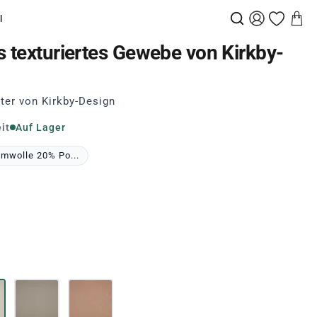
l
s texturiertes Gewebe von Kirkby-
er von Kirkby-Design
it
Auf Lager
mwolle 20% Po...