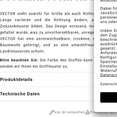
VECTOR steht sowohl für Größe als auch Richtung, hier über
Länge variieren und die Richtung ändern, und ein unte
Zickzackmuster bilden. Das Design entstand, indem ein gestr
gefaltet wurde, was zu unvorhersehbaren, unregelmäßigen Brü
VECTOR hat eine unverwechselbare, trockene, charaktervolle
Baumwolle gefertigt, und so eine umweltfreundliche Wah
Landressourcen schont.
Bitte beachten Sie:
Die Farbe des Stoffes kann vom angeze
senden wir Ihnen ein Stoffmuster zu.
Produktdetails
Technische Daten
Von dir entworfen
Produktion auf 