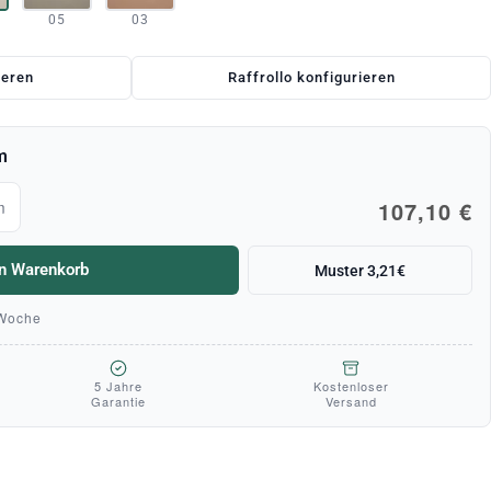
05
03
ieren
Raffrollo konfigurieren
m
107,10 €
m
en Warenkorb
Muster 3,21€
 Woche
5 Jahre
Kostenloser
Garantie
Versand