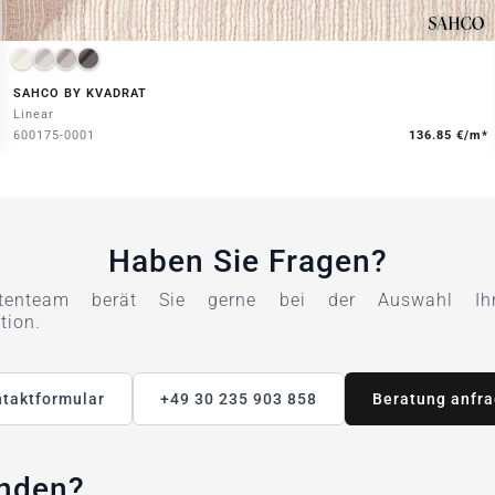
SAHCO BY KVADRAT
Linear
600175-0001
136.85 €/m*
Haben Sie Fragen?
tenteam berät Sie gerne bei der Auswahl Ihre
tion.
taktformular
+49 30 235 903 858
Beratung anfr
unden?