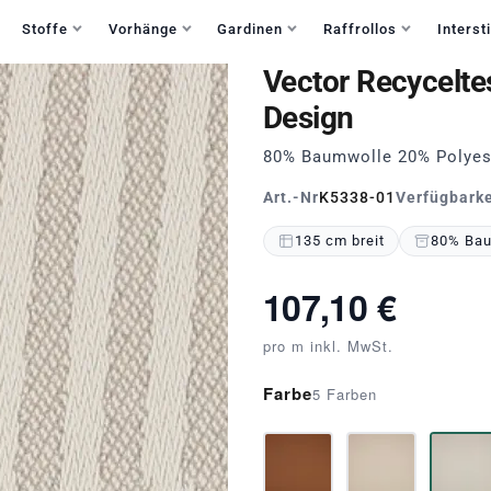
Haben Sie Fragen?
+49 30 235 903 858
Mo-Fr 9:30-15:30
Stoffe
Vorhänge
Gardinen
Raffrollos
Intersti
Vector Recycelte
Design
80% Baumwolle 20% Polyest
Art.-Nr
K5338-01
Verfügbarke
135 cm breit
80% Bau
107,10 €
pro m inkl. MwSt.
Farbe
5 Farben