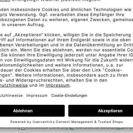
setzt als Linien, die in der
rbrochenes Streifen- oder
eiftes Blatt Papier zufällig
chen in den Streifen führte.
 Textur, ist aus recycelter
l, die Wasser, Energie und
igten Bild abweichen. Gerne
Bestellung
Kostenlose Lieferung
Telefonische Beratung
In D