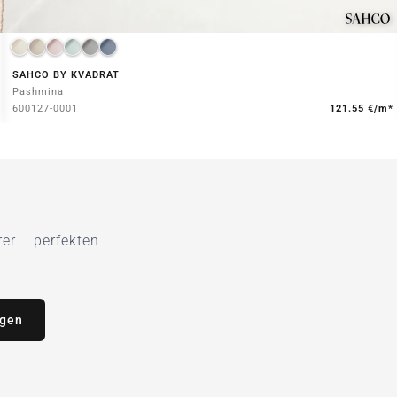
SAHCO BY KVADRAT
Pashmina
600127-0001
121.55 €/m*
r perfekten
agen