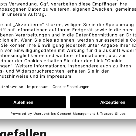
 von flüssigem Plasma auf
gen Prägung, die Textur und
arstellung der Stofffarben.
d abweichen. Für eine exakte
Bestellung
Kostenlose Lieferung
Telefonische Beratung
In D
gefallen