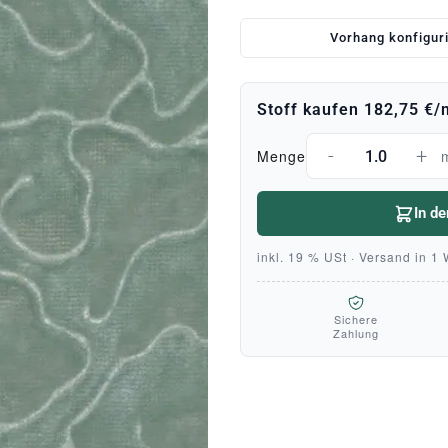
Vorhang konfigur
Stoff kaufen
182,75 €
/
-
+
Menge
In d
inkl. 19 % USt · Versand in 1
Sichere
Zahlung