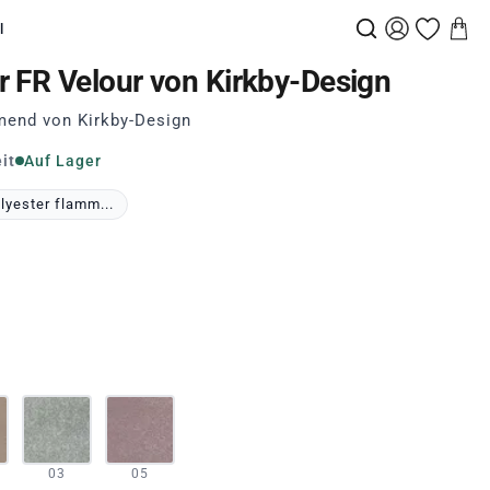
l
 FR Velour von Kirkby-Design
end von Kirkby-Design
it
Auf Lager
lyester flamm...
03
05