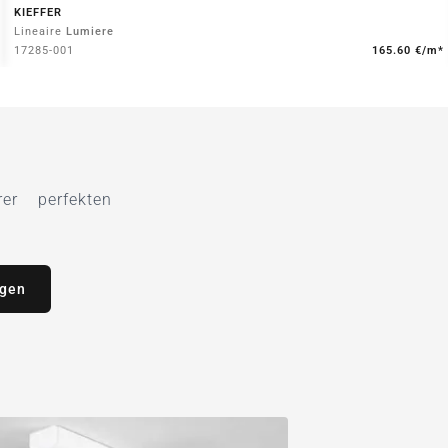
KIEFFER
Lineaire
Lumiere
17285-001
165.60 €/m*
r perfekten
agen