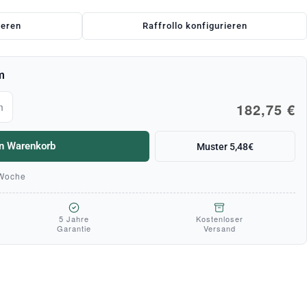
ieren
Raffrollo konfigurieren
m
182,75 €
m
en Warenkorb
Muster 5,48€
 Woche
5 Jahre
Kostenloser
Garantie
Versand