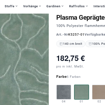
Haben Sie Fragen?
+49 30 235 903 858
Mo-Fr 9:30-15:30
Stoffe
Vorhänge
Gardinen
Raffrollos
Intersti
Plasma Geprägter
100% Polyester flammhemm
Art.-Nr
K5257-01
Verfügbarke
140 cm breit
100% Po
182,75 €
pro m inkl. MwSt.
Farbe
5 Farben
04
01
02