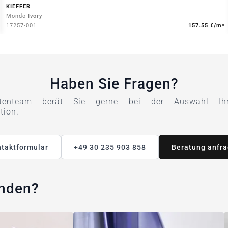
KIEFFER
Mondo
Ivory
17257-001
157.55 €/m*
Haben Sie Fragen?
tenteam berät Sie gerne bei der Auswahl Ihre
tion.
taktformular
+49 30 235 903 858
Beratung anfr
unden?