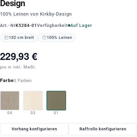
Design
100% Leinen von Kirkby-Design
Art.-Nr
K5284-01
Verfügbarkeit
Auf Lager
132 cm breit
100% Leinen
229,93 €
pro m inkl. MwSt.
Farbe
3 Farben
04
03
01
Vorhang konfigurieren
Raffrollo konfigurieren