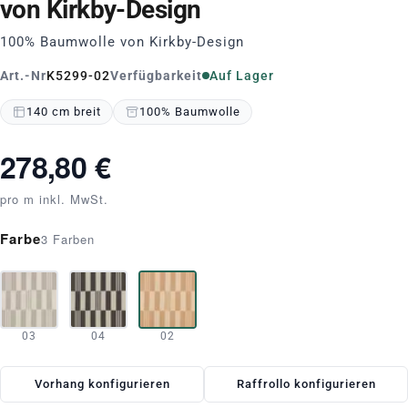
von Kirkby-Design
100% Baumwolle von Kirkby-Design
Art.-Nr
K5299-02
Verfügbarkeit
Auf Lager
140 cm breit
100% Baumwolle
278,80 €
pro m inkl. MwSt.
Farbe
3 Farben
03
04
02
Vorhang konfigurieren
Raffrollo konfigurieren