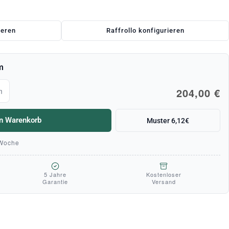
ieren
Raffrollo konfigurieren
m
204,00 €
m
en Warenkorb
Muster 6,12€
 Woche
5 Jahre
Kostenloser
Garantie
Versand