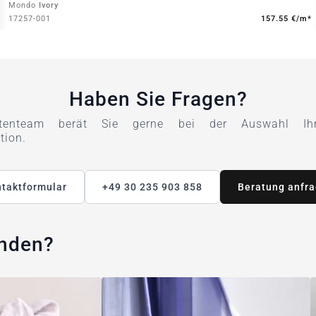
Mondo
Ivory
17257-001
157.55 €/m*
Haben Sie Fragen?
tenteam berät Sie gerne bei der Auswahl Ihre
tion.
taktformular
+49 30 235 903 858
Beratung anfr
unden?