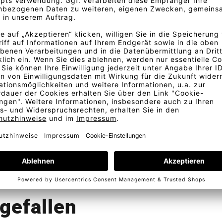
 bildet ein unregelmäßiges,
arstellung der Stofffarben.
d abweichen. Für eine exakte
Bestellung
Kostenlose Lieferung
Telefonische Beratung
In D
gefallen