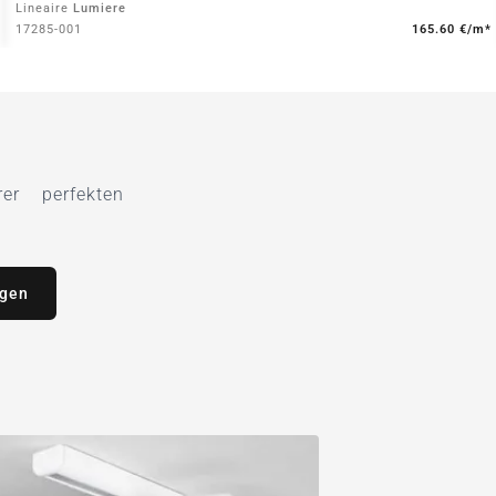
Lineaire
Lumiere
17285-001
165.60 €/m*
r perfekten
agen