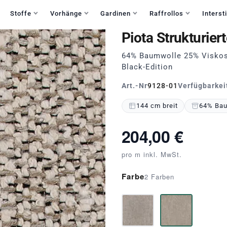
Haben Sie Fragen?
+49 30 235 903 858
Mo-Fr 9:30-15:30
Stoffe
Vorhänge
Gardinen
Raffrollos
Intersti
Piota Strukturie
64% Baumwolle 25% Viskose
Black-Edition
Art.-Nr
9128-01
Verfügbarkei
144 cm breit
64% Bau
204,00 €
pro m inkl. MwSt.
Farbe
2 Farben