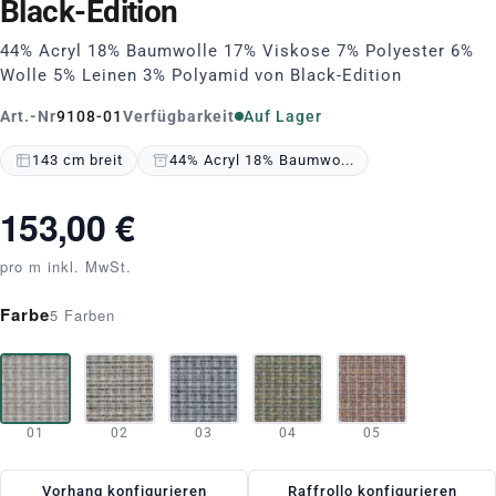
Black-Edition
44% Acryl 18% Baumwolle 17% Viskose 7% Polyester 6%
Wolle 5% Leinen 3% Polyamid von Black-Edition
Art.-Nr
9108-01
Verfügbarkeit
Auf Lager
143 cm breit
44% Acryl 18% Baumwo...
153,00 €
pro m inkl. MwSt.
Farbe
5 Farben
01
02
03
04
05
Vorhang konfigurieren
Raffrollo konfigurieren