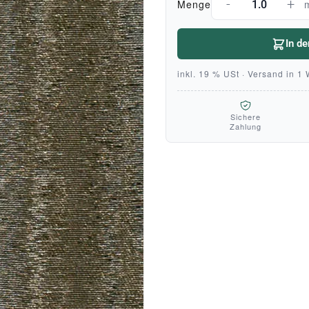
-
+
Menge
In d
inkl. 19 % USt · Versand in 1
Sichere
Zahlung