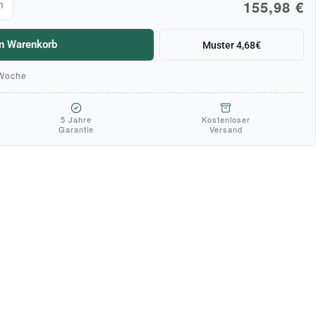
155,98 €
m
en Warenkorb
Muster 4,68€
 Woche
5 Jahre
Kostenloser
Garantie
Versand