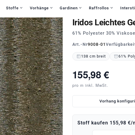
Haben Sie Fragen?
+49 30 235 903 858
Mo-Fr 9:30-15:30
Stoffe
Vorhänge
Gardinen
Raffrollos
Intersti
Iridos Leichtes 
61% Polyester 30% Viskose
Art.-Nr
9008-01
Verfügbarkei
138 cm breit
61% Poly
155,98 €
pro m inkl. MwSt.
Vorhang konfigur
Stoff kaufen
155,98 €
/