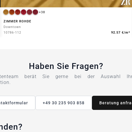
+38
ZIMMER ROHDE
Downtown
10786-112
92.57 €/m*
Haben Sie Fragen?
tenteam berät Sie gerne bei der Auswahl Ihre
tion.
taktformular
+49 30 235 903 858
Beratung anfr
unden?