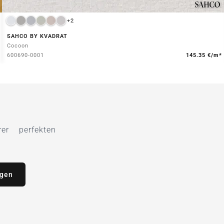
+2
SAHCO BY KVADRAT
Cocoon
600690-0001
145.35 €/m*
r perfekten
agen