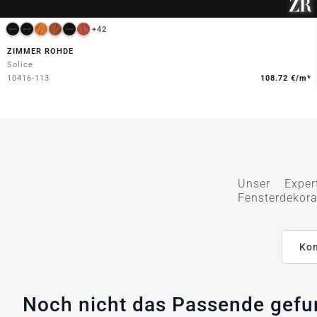
+42
ZIMMER ROHDE
Solice
10416-113
108.72 €/m*
Unser Exper
Fensterdekora
Kon
Noch nicht das Passende gef