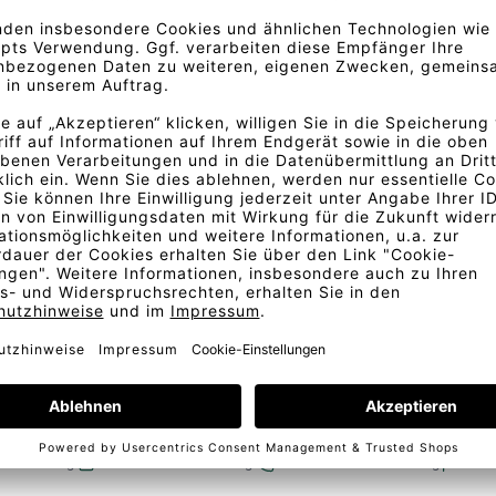
igartige Töne wie oxidiertes
arstellung der Stofffarben.
d abweichen. Für eine exakte
Bestellung
Kostenlose Lieferung
Telefonische Beratung
In D