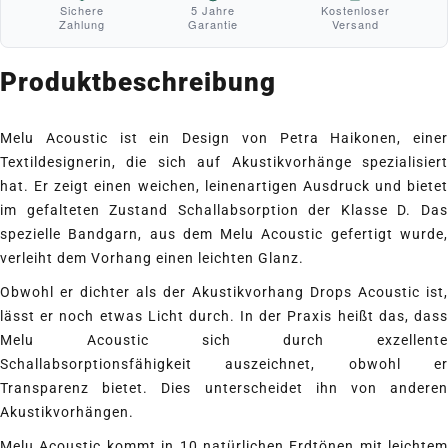
Sichere
5 Jahre
Kostenloser
Zahlung
Garantie
Versand
Produktbeschreibung
Melu Acoustic ist ein Design von Petra Haikonen, einer
Textildesignerin, die sich auf Akustikvorhänge spezialisiert
hat. Er zeigt einen weichen, leinenartigen Ausdruck und bietet
im gefalteten Zustand Schallabsorption der Klasse D. Das
spezielle Bandgarn, aus dem Melu Acoustic gefertigt wurde,
verleiht dem Vorhang einen leichten Glanz.
Obwohl er dichter als der Akustikvorhang
Drops Acoustic
ist,
lässt er noch etwas Licht durch. In der Praxis heißt das, dass
Melu Acoustic sich durch exzellente
Schallabsorptionsfähigkeit auszeichnet, obwohl er
Transparenz bietet. Dies unterscheidet ihn von anderen
Akustikvorhängen.
Melu Acoustic kommt in 10 natürlichen Erdtönen mit leichtem