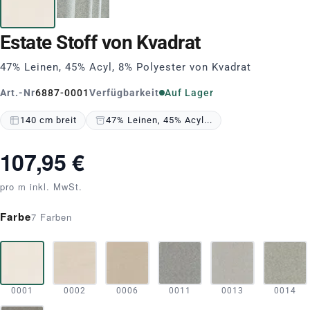
Estate Stoff von Kvadrat
47% Leinen, 45% Acyl, 8% Polyester von Kvadrat
Art.-Nr
6887-0001
Verfügbarkeit
Auf Lager
140 cm breit
47% Leinen, 45% Acyl...
107,95 €
pro m inkl. MwSt.
Farbe
7 Farben
0001
0002
0006
0011
0013
0014